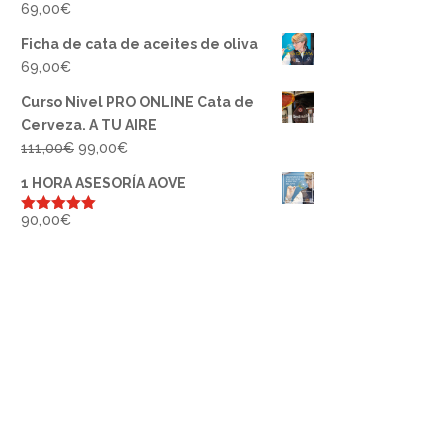
69,00
€
Ficha de cata de aceites de oliva
69,00
€
Curso Nivel PRO ONLINE Cata de
Cerveza. A TU AIRE
El
El
111,00
€
99,00
€
precio
precio
1 HORA ASESORÍA AOVE
original
actual
era:
es:
90,00
€
Valorado
con
5.00
de
111,00€.
99,00€.
5