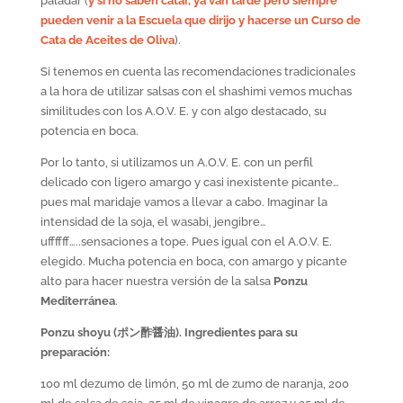
paladar (
y si no saben catar, ya van tarde pero siempre
pueden venir a la Escuela que dirijo y hacerse un Curso de
Cata de Aceites de Oliva
).
Si tenemos en cuenta las recomendaciones tradicionales
a la hora de utilizar salsas con el shashimi vemos muchas
similitudes con los A.O.V. E. y con algo destacado, su
potencia en boca.
Por lo tanto, si utilizamos un A.O.V. E. con un perfil
delicado con ligero amargo y casi inexistente picante…
pues mal maridaje vamos a llevar a cabo. Imaginar la
intensidad de la soja, el wasabi, jengibre…
uffffff…..sensaciones a tope. Pues igual con el A.O.V. E.
elegido. Mucha potencia en boca, con amargo y picante
alto para hacer nuestra versión de la salsa
Ponzu
Mediterránea
.
Ponzu shoyu (
ポン酢醤油
). Ingredientes para su
preparación:
100 ml dezumo de limón, 50 ml de zumo de naranja, 200