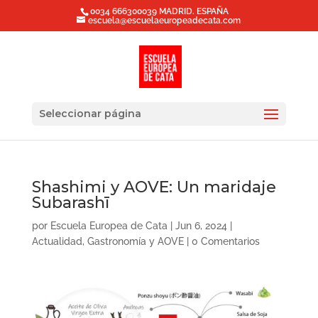
0034 666300039 MADRID. ESPAÑA
escuela@escuelaeuropeadecata.com
Seleccionar página
Shashimi y AOVE: Un maridaje
Subarashī
por
Escuela Europea de Cata
|
Jun 6, 2024
|
Actualidad
,
Gastronomía y AOVE
|
0 Comentarios