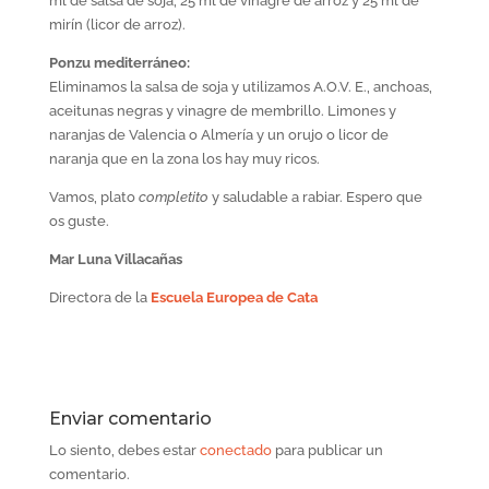
ml de salsa de soja, 25 ml de vinagre de arroz y 25 ml de
mirín (licor de arroz).
Ponzu mediterráneo:
Eliminamos la salsa de soja y utilizamos A.O.V. E., anchoas,
aceitunas negras y vinagre de membrillo. Limones y
naranjas de Valencia o Almería y un orujo o licor de
naranja que en la zona los hay muy ricos.
Vamos, plato
completito
y saludable a rabiar. Espero que
os guste.
Mar Luna Villacañas
Directora de la
Escuela Europea de Cata
Enviar comentario
Lo siento, debes estar
conectado
para publicar un
comentario.